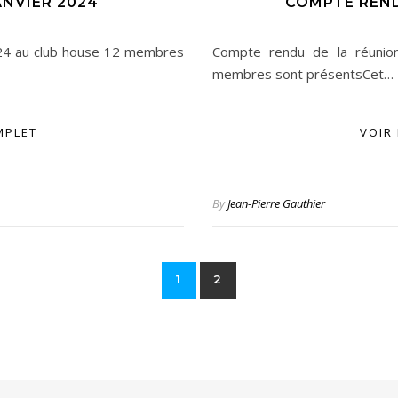
ANVIER 2024
COMPTE REND
024 au club house 12 membres
Compte rendu de la réuni
membres sont présentsCet…
MPLET
VOIR
By
Jean-Pierre Gauthier
1
2