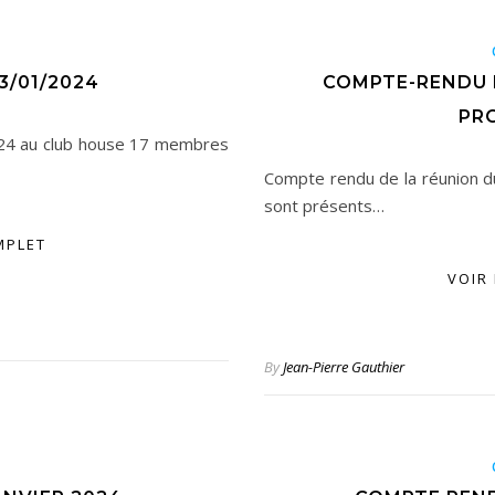
U
3/01/2024
COMPTE-RENDU D
PR
024 au club house 17 membres
Compte rendu de la réunion 
sont présents…
MPLET
VOIR
By
Jean-Pierre Gauthier
U